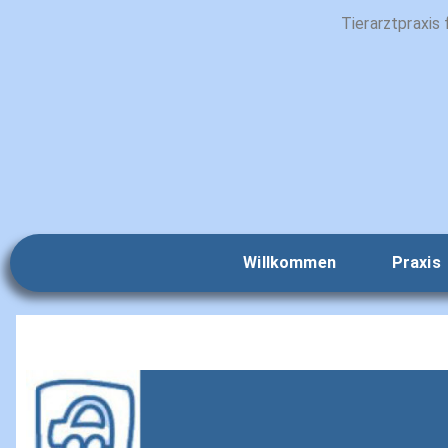
Tierarztpraxis 
Willkommen
Praxis