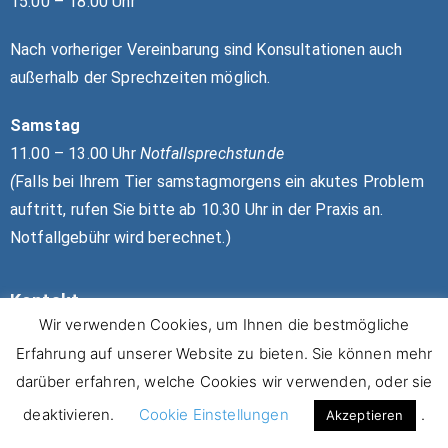
15.00 – 18.00 Uhr
Nach vorheriger Vereinbarung sind Konsultationen auch
außerhalb der Sprechzeiten möglich.
Samstag
11.00 – 13.00 Uhr
Notfallsprechstunde
(
Falls bei Ihrem Tier samstagmorgens ein akutes Problem
auftritt, rufen Sie bitte ab 10.30 Uhr in der Praxis an.
Notfallgebühr wird berechnet.)
Kontakt
Wir verwenden Cookies, um Ihnen die bestmögliche
Tierärztliche Praxis für Vögel
Erfahrung auf unserer Website zu bieten. Sie können mehr
und Kleintierpraxis
darüber erfahren, welche Cookies wir verwenden, oder sie
Dr. Bärbel Schnebel und Dr. Axel Zinke,
deaktivieren.
Cookie Einstellungen
.
Akzeptieren
Fachtierarzt für Geflügel